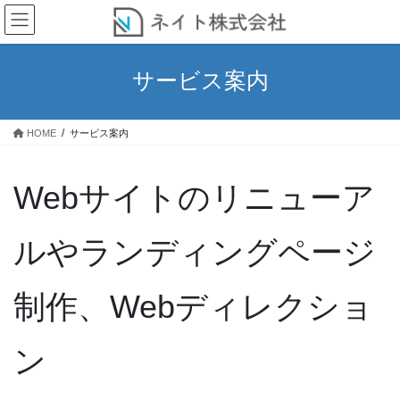
コ
ナ
ン
ビ
テ
ゲ
ン
ー
サービス案内
ツ
シ
へ
ョ
ス
ン
HOME
サービス案内
キ
に
ッ
移
プ
動
Webサイトのリニューア
ルやランディングページ
制作、Webディレクショ
ン